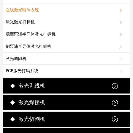
在线激光喷码系统
绿光激光打标机
端面泵浦半导体激光打标机
侧泵浦半导体激光打标机
激光调阻机
PCB激光打码系统
激光剥线机
激光焊接机
激光切割机