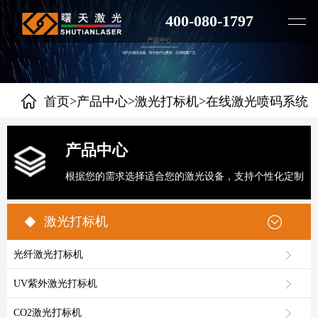
400-080-1797
>
>
>
首页
产品中心
激光打标机
在线激光喷码系统
产品中心
根据您的需求选择适合您的激光设备，支持个性化定制
激光打标机
光纤激光打标机
UV紫外激光打标机
CO2激光打标机