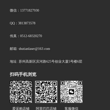
微信：13771827930
QQ：3813873578
传真：0512-68320270
邮箱: shutianlaser@163.com
地址: 苏州高新区滨河路625号创业大厦5号楼6层
扫码手机浏览
爱采购店铺
阿里巴巴店铺
客服微信